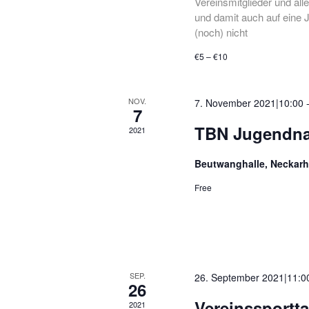
Vereinsmitglieder und all
und damit auch auf eine J
(noch) nicht
€5 – €10
NOV.
7. November 2021|10:00
7
TBN Jugendna
2021
Beutwanghalle, Neckar
Free
SEP.
26. September 2021|11:0
26
Vereinssportta
2021