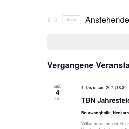
Anstehend
Heute
Datum
wählen.
Vergangene Veranst
DEZ.
4. Dezember 2021|18:30
4
TBN Jahresfei
2021
Beutwanghalle, Neckar
Willkommen bei der Feier