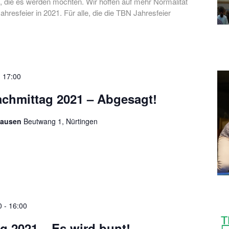
e, die es werden möchten. Wir hoffen auf mehr Normalität
ahresfeier in 2021. Für alle, die die TBN Jahresfeier
-
17:00
chmittag 2021 – Abgesagt!
hausen
Beutwang 1, Nürtingen
0
-
16:00
g 2021 – Es wird bunt!