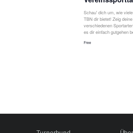
Schau' dich um, wie viel
TBN dir bietet! Zeig dei
verschiedenen Sportarten
es dir einfach gutgehen b
Free
Turnerbund
Über