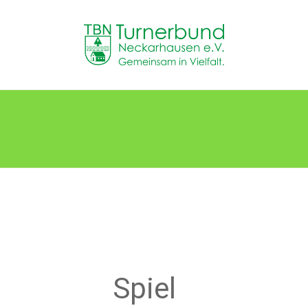
Skip
to
TB
content
Neckarhausen
e.V.
1898
Archive
Gemeinsam
in
Vielfalt.
Spiel