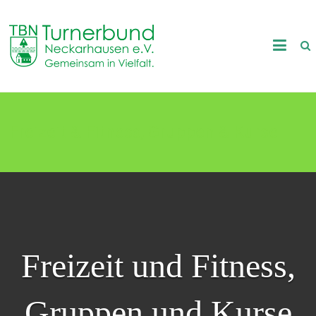
Skip
to
TB
content
Neckarhausen
e.V.
Freizeit & Fitness, Gruppen & Kurse
1898
Gemeinsam
in
Vielfalt.
Freizeit und Fitness,
Gruppen und Kurse