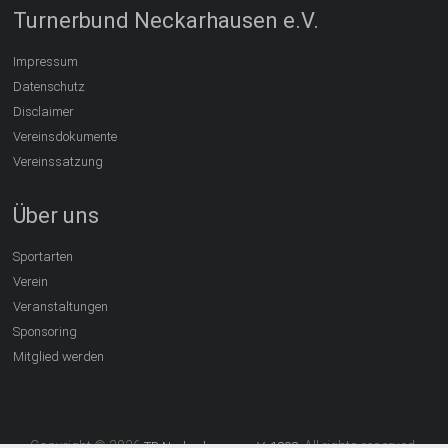
Turnerbund Neckarhausen e.V.
Impressum
Datenschutz
Disclaimer
Vereinsdokumente
Vereinssatzung
Über uns
Sportarten
Verein
Veranstaltungen
Sponsoring
Mitglied werden
Copyright © 2026
. All rights reserved.
TB Neckarhausen e.V. 1898