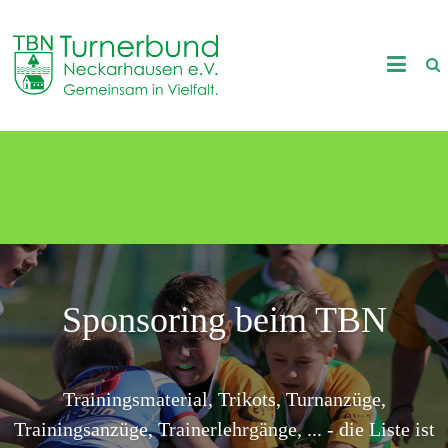
Skip
to
TB
content
Neckarhausen
e.V.
Sponsoring
1898
Gemeinsam
in
Vielfalt.
Sponsoring beim TBN
Trainingsmaterial, Trikots, Turnanzüge,
Trainingsanzüge, Trainerlehrgänge, ... - die Liste ist