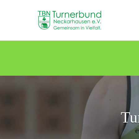
Skip
to
TB
content
Neckarhausen
e.V.
1898
Turnen männlich
Gemeinsam
in
Vielfalt.
Tu