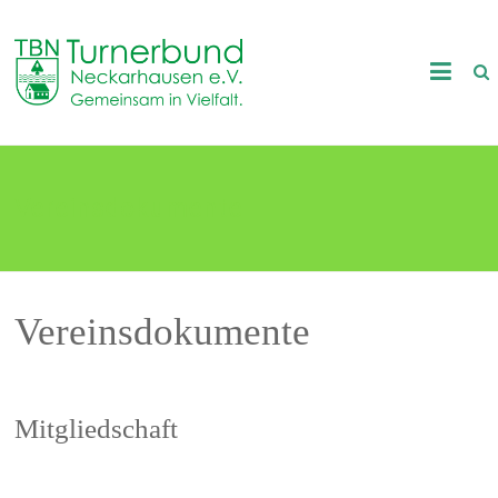
Skip
to
TB
content
Neckarhausen
e.V.
Vereinsdokumente
1898
Gemeinsam
in
Vielfalt.
Vereinsdokumente
Mitgliedschaft