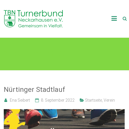
Skip
to
TB
content
Neckarhausen
e.V.
30. September 2022
1898
Gemeinsam
in
Vielfalt.
Nürtinger Stadtlauf
Ena Seibert
8. September 2022
Startseite
,
Verein