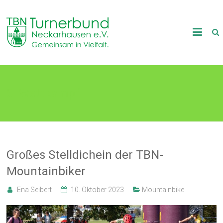
Skip
to
TB
content
Neckarhausen
e.V.
5. Wettkampf
1898
Gemeinsam
in
Vielfalt.
Großes Stelldichein der TBN-
Mountainbiker
Ena Seibert
10. Oktober 2023
Mountainbike