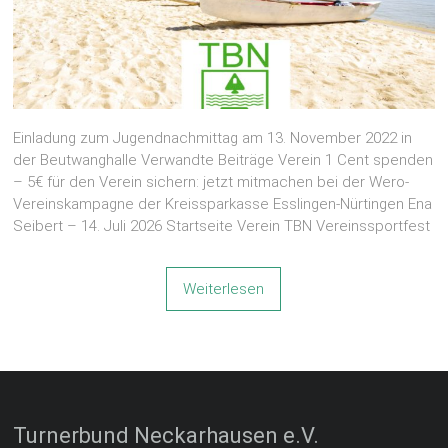
Einladung zum Jugendnachmittag am 13. November 2022 in
der Beutwanghalle Verwandte Beiträge Verein 1 Cent spenden
– 5€ für den Verein sichern: jetzt mitmachen bei der Wero-
Vereinskampagne der Kreissparkasse Esslingen-Nürtingen Ena
Seibert – 14. Juli 2026 Startseite Verein TBN Vereinssportfest
Weiterlesen
Turnerbund Neckarhausen e.V.