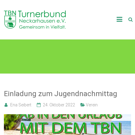
Skip
to
TB
content
Neckarhausen
e.V.
Ab in den Urlaub mit dem TBN
1898
Gemeinsam
in
Vielfalt.
Einladung zum Jugendnachmittag
Ena Seibert
24. Oktober 2022
Verein