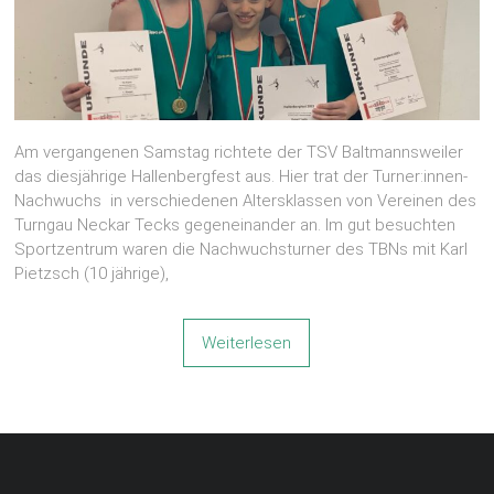
Am vergangenen Samstag richtete der TSV Baltmannsweiler
das diesjährige Hallenbergfest aus. Hier trat der Turner:innen-
Nachwuchs in verschiedenen Altersklassen von Vereinen des
Turngau Neckar Tecks gegeneinander an. Im gut besuchten
Sportzentrum waren die Nachwuchsturner des TBNs mit Karl
Pietzsch (10 jährige),
Weiterlesen