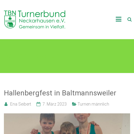
Skip
to
TB
content
Neckarhausen
e.V.
Baltmannsweiler
1898
Gemeinsam
in
Vielfalt.
Hallenbergfest in Baltmannsweiler
Ena Seibert
7. März 2023
Turnen männlich