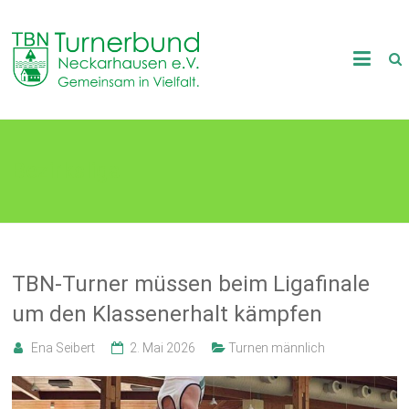
Skip
to
TB
content
Neckarhausen
e.V.
Bezirksliga
1898
Gemeinsam
in
Vielfalt.
TBN-Turner müssen beim Ligafinale
um den Klassenerhalt kämpfen
Ena Seibert
2. Mai 2026
Turnen männlich