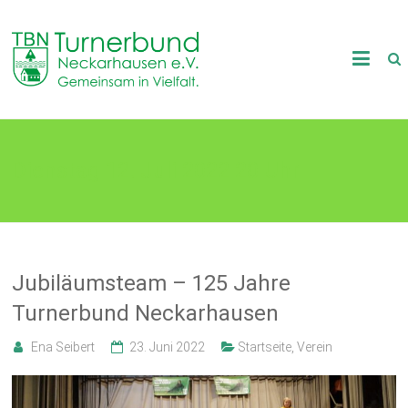
Skip
to
TB
content
Neckarhausen
e.V.
Dienstag 12. Juli 2022 20 Uhr
1898
Gemeinsam
in
Vielfalt.
Jubiläumsteam – 125 Jahre
Turnerbund Neckarhausen
Ena Seibert
23. Juni 2022
Startseite
,
Verein