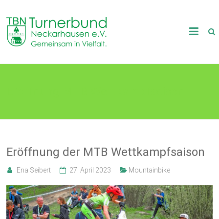
Skip
to
TB
content
Neckarhausen
e.V.
Eröffnung MTB Wettkampfsaison
1898
Gemeinsam
in
Vielfalt.
Eröffnung der MTB Wettkampfsaison
Ena Seibert
27. April 2023
Mountainbike