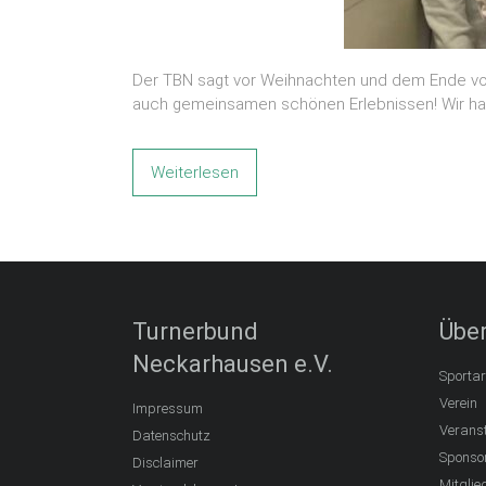
Der TBN sagt vor Weihnachten und dem Ende von 2
auch gemeinsamen schönen Erlebnissen! Wir habe
Weiterlesen
Turnerbund
Über
Neckarhausen e.V.
Sportar
Verein
Impressum
Verans
Datenschutz
Sponso
Disclaimer
Mitglie