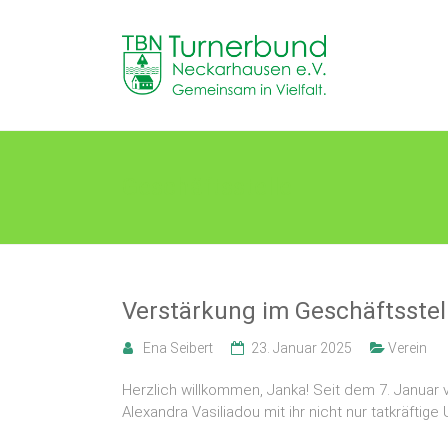
Skip
to
TB
content
Neckarhausen
e.V.
1898
Geschäftsstelle
Gemeinsam
in
Vielfalt.
Verstärkung im Geschäftsste
Ena Seibert
23. Januar 2025
Verein
Herzlich willkommen, Janka! Seit dem 7. Januar 
Alexandra Vasiliadou mit ihr nicht nur tatkräfti