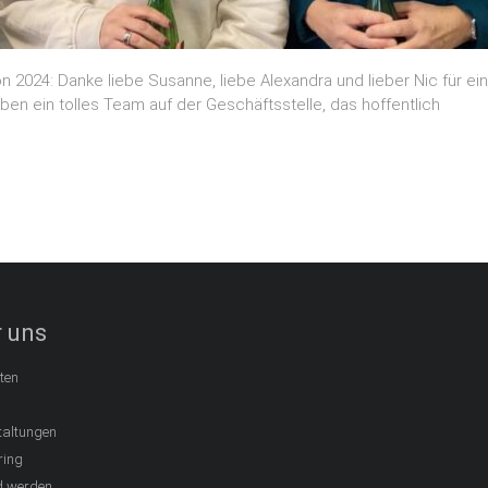
024: Danke liebe Susanne, liebe Alexandra und lieber Nic für ein
n ein tolles Team auf der Geschäftsstelle, das hoffentlich
 uns
ten
taltungen
ring
d werden