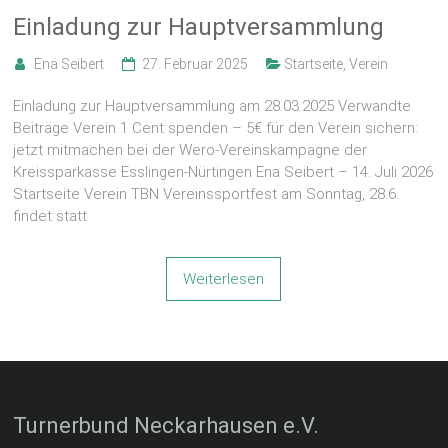
Einladung zur Hauptversammlung
Ena Seibert
27. Februar 2025
Startseite
,
Verein
Einladung zur Hauptversammlung am 28.03.2025 Verwandte
Beiträge Verein 1 Cent spenden – 5€ für den Verein sichern:
jetzt mitmachen bei der Wero-Vereinskampagne der
Kreissparkasse Esslingen-Nürtingen Ena Seibert – 14. Juli 2026
Startseite Verein TBN Vereinssportfest am Sonntag, 28.6.
findet statt
Weiterlesen
Turnerbund Neckarhausen e.V.