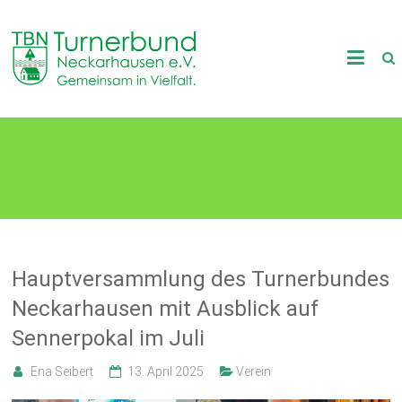
Skip
to
TB
content
Neckarhausen
e.V.
Hauptversammlung 2025
1898
Gemeinsam
in
Vielfalt.
Hauptversammlung des Turnerbundes
Neckarhausen mit Ausblick auf
Sennerpokal im Juli
Ena Seibert
13. April 2025
Verein