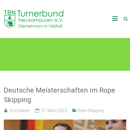
Skip
to
TB
content
Neckarhausen
e.V.
Idar-Oberstein
1898
Gemeinsam
in
Vielfalt.
Deutsche Meisterschaften im Rope
Skipping
Ena Seibert
21. März 2023
Rope Skipping