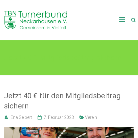
Skip
to
TB
content
Neckarhausen
e.V.
Jetzt 40 € Mitgliedsbeitrag sichern
1898
Gemeinsam
in
Vielfalt.
Jetzt 40 € für den Mitgliedsbeitrag
sichern
Ena Seibert
7. Februar 2023
Verein