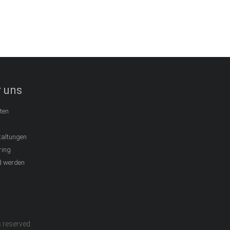
 uns
ten
taltungen
ring
d werden
ts reserved.