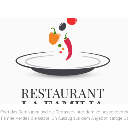
net das Restaurant und die Terrasse unter dem so passenden Name
 Familie Verdes die Gäste. Ein Auszug aus dem Angebot: saftige S