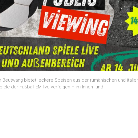
 Beutwang bietet leckere Speisen aus der rumänischen und italie
piele der Fußball-EM live verfolgen – im Innen- und