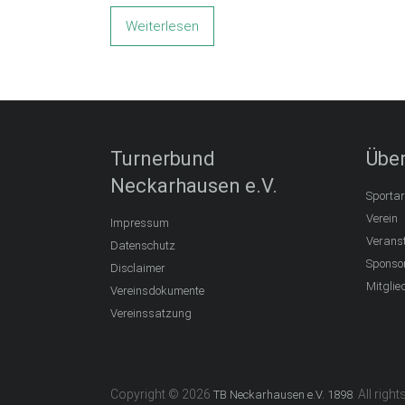
Weiterlesen
Turnerbund
Über
Neckarhausen e.V.
Sportar
Verein
Impressum
Verans
Datenschutz
Sponso
Disclaimer
Mitglie
Vereinsdokumente
Vereinssatzung
Copyright © 2026
. All righ
TB Neckarhausen e.V. 1898