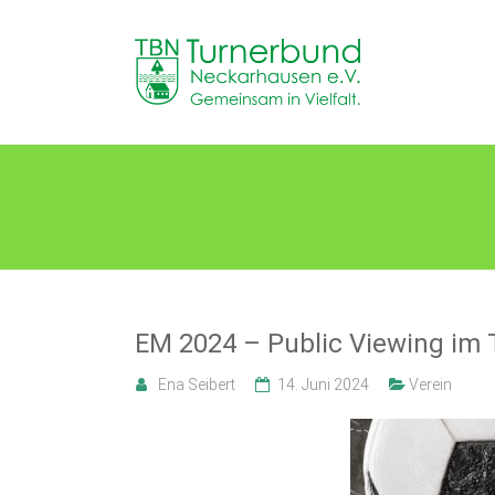
Skip
to
TB
content
Neckarhausen
e.V.
1898
„La Familia“
Gemeinsam
in
Vielfalt.
EM 2024 – Public Viewing im
Ena Seibert
14. Juni 2024
Verein