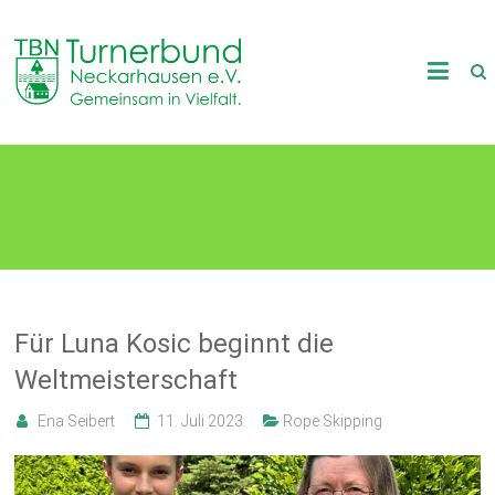
Skip
to
TB
content
Neckarhausen
e.V.
Luna Kosic
1898
Gemeinsam
in
Vielfalt.
Für Luna Kosic beginnt die
Weltmeisterschaft
Ena Seibert
11. Juli 2023
Rope Skipping