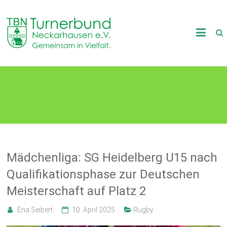
Skip
to
TB
content
Neckarhausen
e.V.
Mädchenliga
1898
Gemeinsam
in
Vielfalt.
Mädchenliga: SG Heidelberg U15 nach
Qualifikationsphase zur Deutschen
Meisterschaft auf Platz 2
Ena Seibert
10. April 2025
Rugby