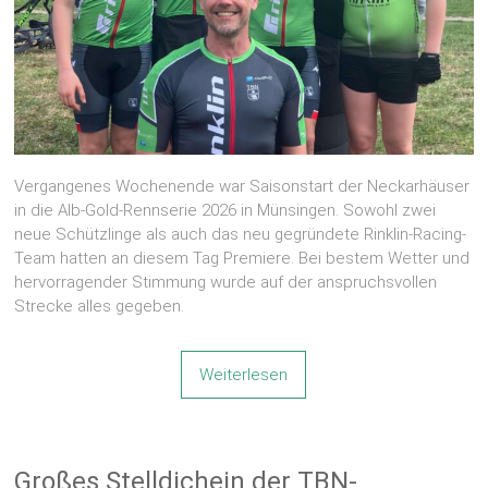
Vergangenes Wochenende war Saisonstart der Neckarhäuser
in die Alb-Gold-Rennserie 2026 in Münsingen. Sowohl zwei
neue Schützlinge als auch das neu gegründete Rinklin-Racing-
Team hatten an diesem Tag Premiere. Bei bestem Wetter und
hervorragender Stimmung wurde auf der anspruchsvollen
Strecke alles gegeben.
Weiterlesen
Großes Stelldichein der TBN-