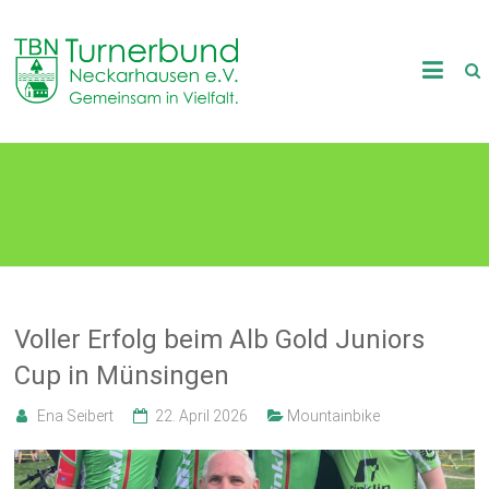
Skip
to
TB
content
Neckarhausen
e.V.
Münsingen
1898
Gemeinsam
in
Vielfalt.
Voller Erfolg beim Alb Gold Juniors
Cup in Münsingen
Ena Seibert
22. April 2026
Mountainbike