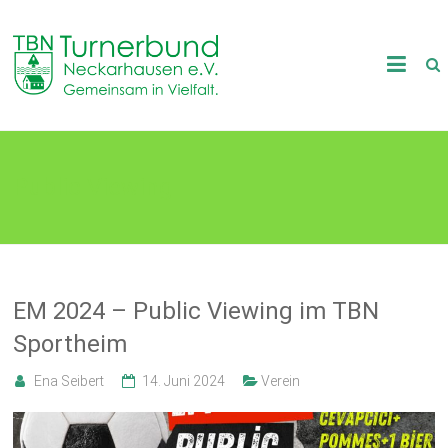
Skip
to
TB
content
Neckarhausen
e.V.
Public Viewing
1898
Gemeinsam
in
Vielfalt.
EM 2024 – Public Viewing im TBN
Sportheim
Ena Seibert
14. Juni 2024
Verein