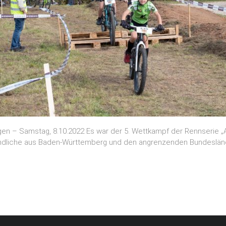
en – Samstag, 8.10.2022 Es war der 5. Wettkampf der Rennserie „A
ndliche aus Baden-Württemberg und den angrenzenden Bundeslände