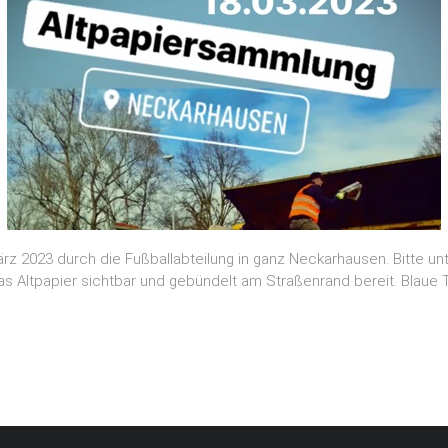
2023 durch die Fußballabteilung in ganz Neckarhausen. Bitte unte
r das Altpapier sichtbar und gebündelt am Straßenrand bereit. Blau