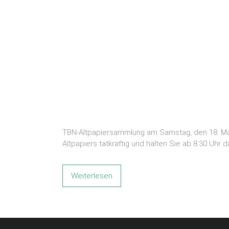
TBN-Altpapiersammlung am Samstag, den 18. März 
Altpapiers tatkräftig und halten Sie ab 8.30 Uh
Weiterlesen