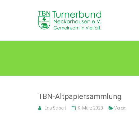
Skip
to
TB
content
Neckarhausen
e.V.
1898
TBN-Altpapiersammlung
Gemeinsam
in
Vielfalt.
TBN-Altpapiersammlung
Ena Seibert
9. März 2023
Verein