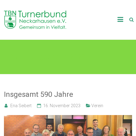
Skip
to
TB
content
Neckarhausen
e.V.
TBN Ehrungsabend 2023
1898
Gemeinsam
in
Vielfalt.
Insgesamt 590 Jahre
Ena Seibert
16. November 2023
Verein