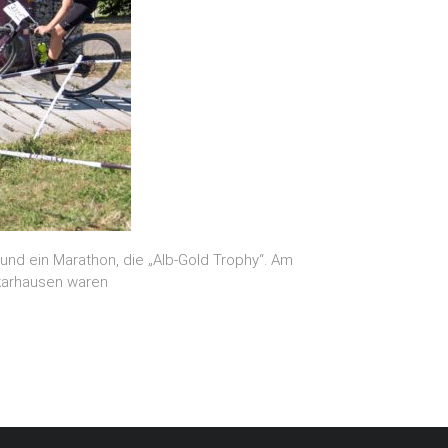
und ein Marathon, die „Alb-Gold Trophy“. Am
karhausen waren