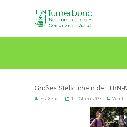
Skip
to
TB
content
Neckarhausen
e.V.
1898
TBN-Mountainbiker
Gemeinsam
in
Vielfalt.
Großes Stelldichein der TBN-
Ena Seibert
10. Oktober 2023
Mountai