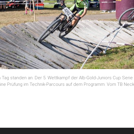
Tag standen an. Der 5. Wettkampf der Alb-Gold-Juniors Cup Serie 
 eine Prüfung im Technik-Parcours auf dem Programm. Vom TB Nec