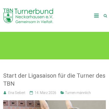
Skip
to
TB
content
Neckarhausen
e.V.
TBN : MTV Stuttgart
1898
Gemeinsam
in
Vielfalt.
Start der Ligasaison für die Turner des
TBN
Ena Seibert
14. März 2026
Turnen männlich