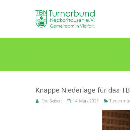
Skip
to
TB
content
Neckarhausen
e.V.
1898
TBN : TG Schömberg
Gemeinsam
in
Vielfalt.
Knappe Niederlage für das T
Ena Seibert
14. März 2026
Turnen män