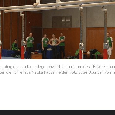
mpfing das stark ersatzgeschwächte Turnteam des TB Neckarhause
ten die Turner aus Neckarhausen leider, trotz guter Übungen von T