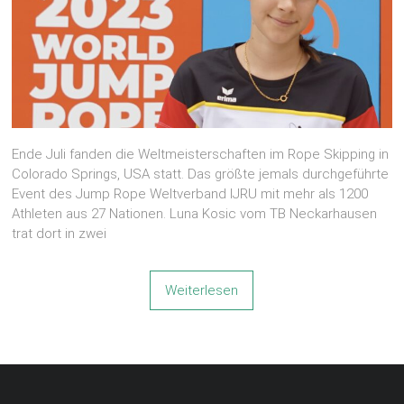
Ende Juli fanden die Weltmeisterschaften im Rope Skipping in
Colorado Springs, USA statt. Das größte jemals durchgeführte
Event des Jump Rope Weltverband IJRU mit mehr als 1200
Athleten aus 27 Nationen. Luna Kosic vom TB Neckarhausen
trat dort in zwei
Weiterlesen