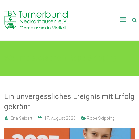
Skip
to
TB
content
Neckarhausen
e.V.
Weltmeisterschaft Rope Skipping
1898
Gemeinsam
in
Vielfalt.
Ein unvergessliches Ereignis mit Erfolg
gekrönt
Ena Seibert
17. August 2023
Rope Skipping