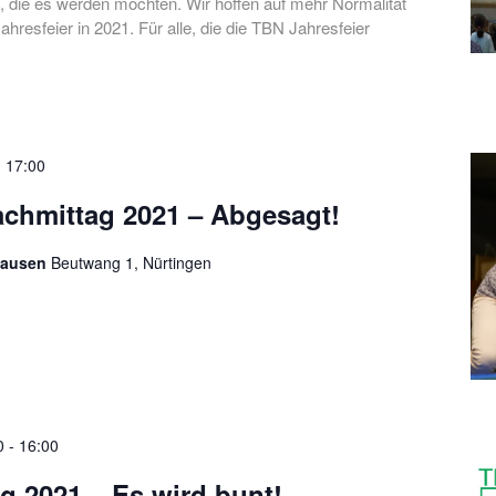
e, die es werden möchten. Wir hoffen auf mehr Normalität
ahresfeier in 2021. Für alle, die die TBN Jahresfeier
-
17:00
chmittag 2021 – Abgesagt!
hausen
Beutwang 1, Nürtingen
0
-
16:00
g 2021 – Es wird bunt!