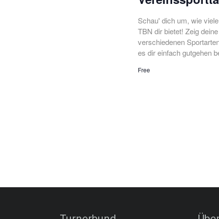
Schau' dich um, wie viel
TBN dir bietet! Zeig dei
verschiedenen Sportarten
es dir einfach gutgehen b
Free
Turnerbund
Über