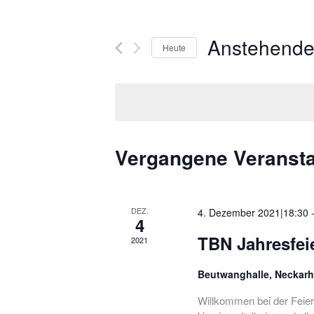
Anstehend
Heute
Datum
wählen.
Vergangene Veranst
DEZ.
4. Dezember 2021|18:30
4
TBN Jahresfei
2021
Beutwanghalle, Neckar
Willkommen bei der Feier