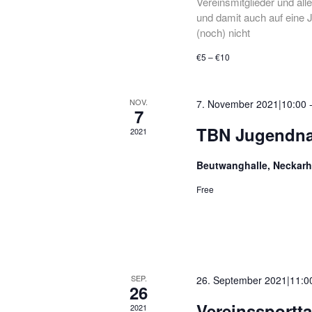
Vereinsmitglieder und all
und damit auch auf eine J
(noch) nicht
€5 – €10
NOV.
7. November 2021|10:00
7
TBN Jugendna
2021
Beutwanghalle, Neckar
Free
SEP.
26. September 2021|11:0
26
Vereinssportta
2021