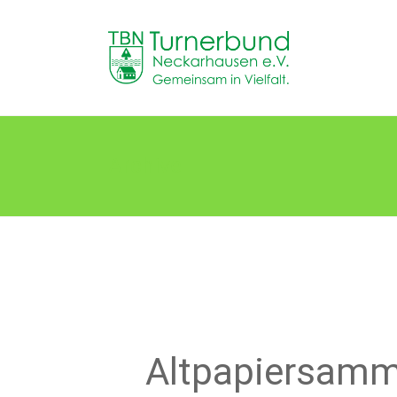
Skip
to
TB
content
Neckarhausen
e.V.
1898
Archive
Gemeinsam
in
Vielfalt.
Altpapiersam