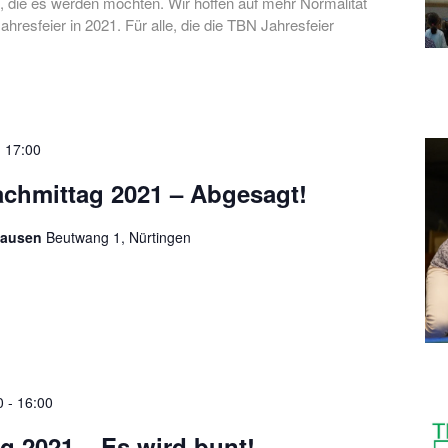
e, die es werden möchten. Wir hoffen auf mehr Normalität
ahresfeier in 2021. Für alle, die die TBN Jahresfeier
-
17:00
chmittag 2021 – Abgesagt!
hausen
Beutwang 1, Nürtingen
0
-
16:00
g 2021 – Es wird bunt!