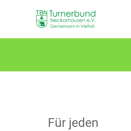
Skip
to
TB
content
Neckarhausen
e.V.
1898
Archive
Gemeinsam
in
Vielfalt.
Für jeden