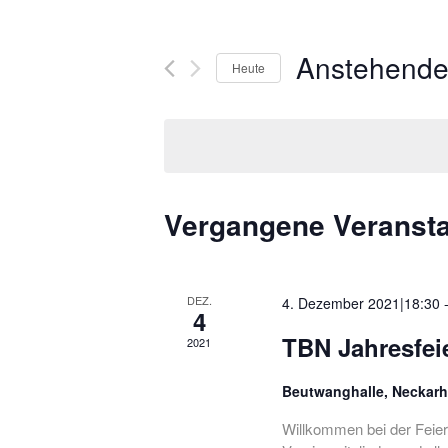
Anstehend
Heute
Datum
wählen.
Vergangene Veranst
DEZ.
4. Dezember 2021|18:30
4
TBN Jahresfei
2021
Beutwanghalle, Neckar
Willkommen bei der Feier