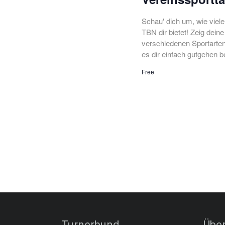
Schau' dich um, wie viel
TBN dir bietet! Zeig dei
verschiedenen Sportarten
es dir einfach gutgehen b
Free
Turnerbund
Über