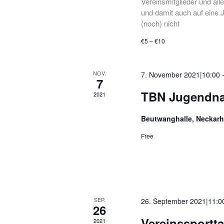
Vereinsmitglieder und all
und damit auch auf eine J
(noch) nicht
€5 – €10
NOV.
7. November 2021|10:00
7
TBN Jugendna
2021
Beutwanghalle, Neckar
Free
SEP.
26. September 2021|11:0
26
Vereinssportta
2021