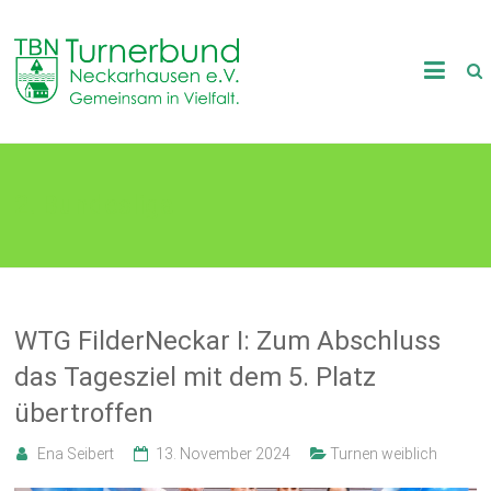
Skip
to
TB
content
Neckarhausen
e.V.
2. Bundesliga
1898
Gemeinsam
in
Vielfalt.
WTG FilderNeckar I: Zum Abschluss
das Tagesziel mit dem 5. Platz
übertroffen
Ena Seibert
13. November 2024
Turnen weiblich