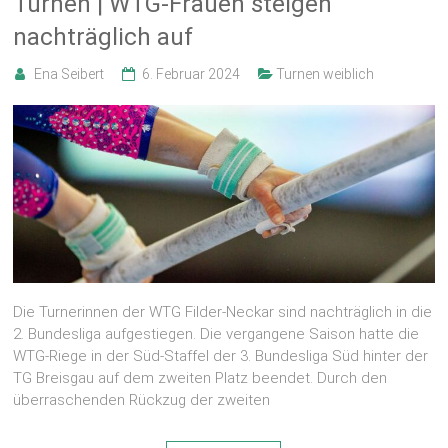
Turnen | WTG-Frauen steigen
nachträglich auf
Ena Seibert
6. Februar 2024
Turnen weiblich
Die Turnerinnen der WTG Filder-Neckar sind nachträglich in die
2. Bundesliga aufgestiegen. Die vergangene Saison hatte die
WTG-Riege in der Süd-Staffel der 3. Bundesliga Süd hinter der
TG Breisgau auf dem zweiten Platz beendet. Durch den
überraschenden Rückzug der zweiten