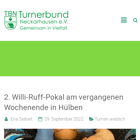
Skip
to
TB
content
Neckarhausen
e.V.
2. Willi-Ruff-Pokal
1898
Gemeinsam
in
Vielfalt.
2. Willi-Ruff-Pokal am vergangenen
Wochenende in Hülben
Ena Seibert
29. September 2022
Turnen weiblich