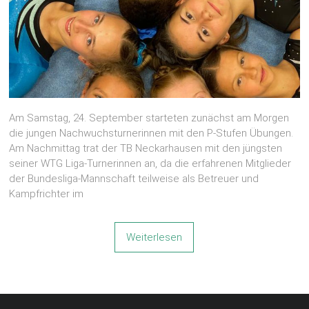
Am Samstag, 24. September starteten zunächst am Morgen
die jungen Nachwuchsturnerinnen mit den P-Stufen Übungen.
Am Nachmittag trat der TB Neckarhausen mit den jüngsten
seiner WTG Liga-Turnerinnen an, da die erfahrenen Mitglieder
der Bundesliga-Mannschaft teilweise als Betreuer und
Kampfrichter im
Weiterlesen