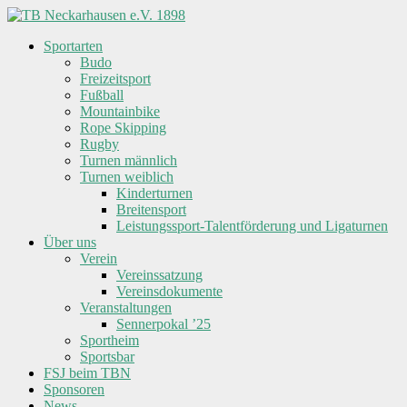
Skip
to
Sportarten
content
TB
Budo
Neckarhausen
Freizeitsport
e.V.
Fußball
1898
Mountainbike
Rope Skipping
Rugby
Gemeinsam
Turnen männlich
in
Turnen weiblich
Vielfalt.
Kinderturnen
Breitensport
Leistungssport-Talentförderung und Ligaturnen
Über uns
Verein
Vereinssatzung
Vereinsdokumente
Veranstaltungen
Sennerpokal ’25
Sportheim
Sportsbar
FSJ beim TBN
Sponsoren
News