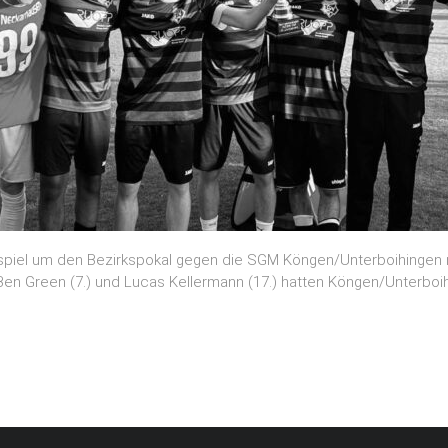
piel um den Bezirkspokal gegen die SGM Köngen/Unterboihingen 
en Green (7.) und Lucas Kellermann (17.) hatten Köngen/Unterboih