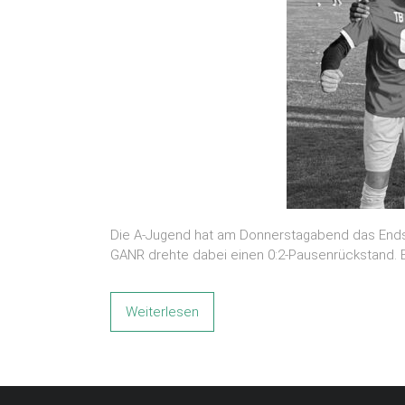
Die A-Jugend hat am Donnerstagabend das Ends
GANR drehte dabei einen 0:2-Pausenrückstand. B
Weiterlesen