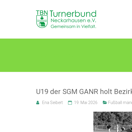
Skip
to
TB
content
Neckarhausen
e.V.
1898
Bezirkspokal
Gemeinsam
in
Vielfalt.
U19 der SGM GANR holt Bezir
Ena Seibert
19. Mai 2026
Fußball män