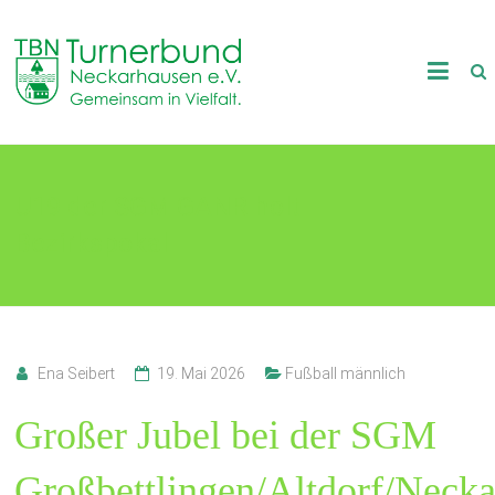
Skip
to
TB
content
Neckarhausen
e.V.
U19 der SGM GANR holt
1898
Bezirkspokal
Gemeinsam
in
Vielfalt.
Ena Seibert
19. Mai 2026
Fußball männlich
Großer Jubel bei der SGM
Großbettlingen/Altdorf/Neck