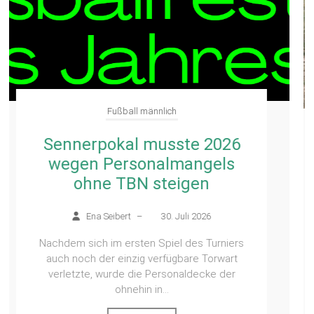
Fußball männlich
Treffen ehemaliger TBN-
Fußballer
Ena Seibert
–
28. Juli 2026
Einige haben sich seit fast 40 Jahren nicht
mehr gesehen: Beim Treffen ehemaliger
Spieler, Trainer und Funktionäre der
Fußballabteilung des...
Weiterlesen