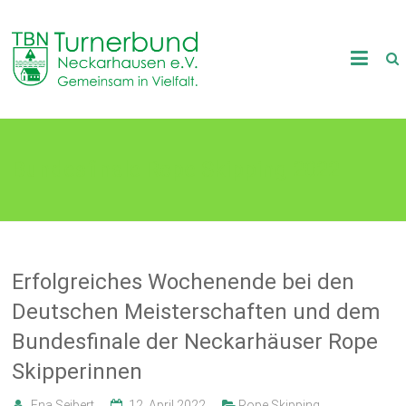
Skip
to
TB
content
Neckarhausen
e.V.
Bundesfinale Rope Skipping 2022
1898
Gemeinsam
in
Vielfalt.
Erfolgreiches Wochenende bei den
Deutschen Meisterschaften und dem
Bundesfinale der Neckarhäuser Rope
Skipperinnen
Ena Seibert
12. April 2022
Rope Skipping