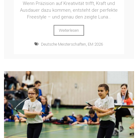
Wenn Präzision auf Kreativität trifft, Kraft und
Ausdauer dazu kommen, entsteht der perfekte
Freestyle – und genau den zeigte Luna...
Weiterlesen
Deutsche Meisterschaften
,
EM 2026