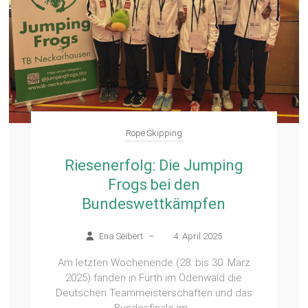
Rope Skipping
Riesenerfolg: Die Jumping
Frogs bei den
Bundeswettkämpfen
Ena Seibert
–
4. April 2025
Am letzten Wochenende (28. bis 30. März
2025) fanden in Fürth im Odenwald die
Deutschen Teammeisterschaften und das
Bundesfinale im...