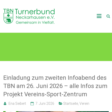
Skip
to
TB
content
Neckarhausen
e.V.
Informationsabend
1898
Gemeinsam
in
Vielfalt.
Einladung zum zweiten Infoabend des
TBN am 26. Juni 2026 – alle Infos zum
Projekt Vereins-Sport-Zentrum
Ena Seibert
7. Juni 2026
Startseite
,
Verein