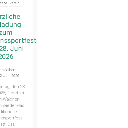
seite
Verein
Verein
nladung
Erster
 zweiten
Infoabend für
foabend
das Vereins-
 TBN am
Sport-
Juni 2026
Zentrum war
lle Infos
gut besucht
 Projekt
Ena Seibert
–
reins-
28. Mai 2026
port-
Am vergangenen
entrum
Freitag informierten
Vorstand und die
na Seibert
–
Mitglieder des engen
7. Juni 2026
Projektteams über
die Vision, den
ie in der
Planungsstand und
versammlung