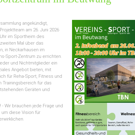
rsammlung angekündigt,
 Projektteam am 26. Juni 2026
0 Uhr im Sportheim des
zweiten Mal über das
en, in Neckarhausen im
ns-Sport-Zentrum zu errichten.
glieder und Nichtmitglieder ein
iales Angebot bieten, mit
ch für Reha-Sport, Fitness und
 Trainingsbereich für das
ststehenden Geräten und
! - Wir brauchen jede Frage und
 um diese Vision für
rwirklichen.