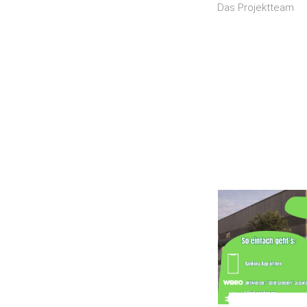
Das Projektteam
in
rd