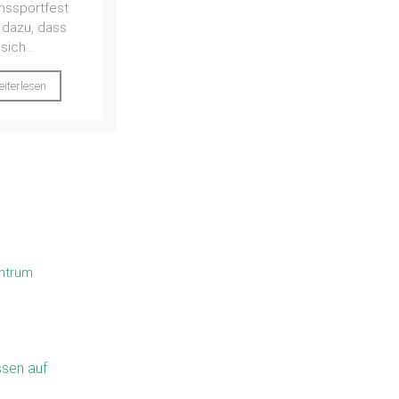
mögliche nächste
ekündigt,
Schritte...
iert das TBN
tteam am 26.
Weiterlesen
026 von 18:00
20:00 Uhr im
ortheim...
iterlesen
ntrum
sen auf