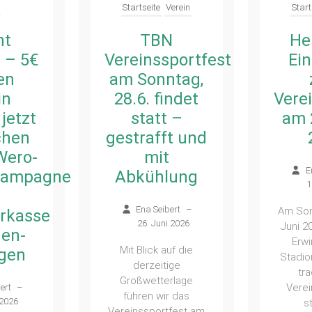
Verein
Startseite
Verein
Start
N
Herzliche
Ei
portfest
Einladung
zum
ntag,
zum
In
indet
Vereinssportfest
des
 –
am 28. Juni
26. 
t und
2026
– a
zum
Ena Seibert
–
lung
Ve
12. Juni 2026
S
ert
–
Am Sonntag, den 28.
Z
 2026
Juni 2026, findet im
Erwin-Waldner-
E
uf die
Stadion wieder das
ige
traditionelle
rlage
Vereinssportfest
W
r das
statt. Das
Haupt
fest am