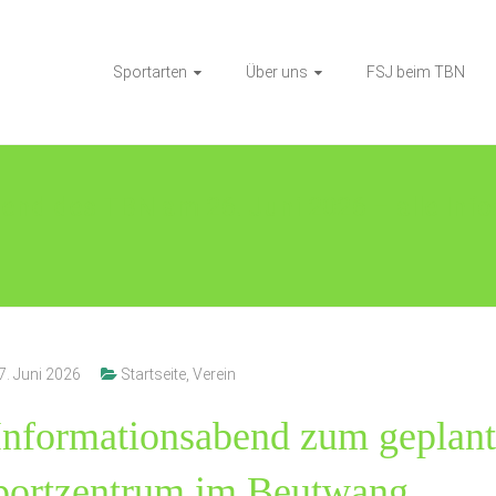
Sportarten
Über uns
FSJ beim TBN
end des TBN am 26. Juni 2026 – alle Info
7. Juni 2026
Startseite
,
Verein
Informationsabend zum geplan
portzentrum im Beutwang