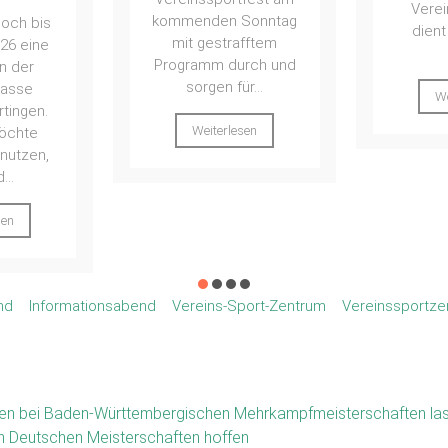
Vereinssportfest
ang
Sonntag
dient dazu, dass
inform
fftem
sich...
Projek
rch und
Juni 2
r...
Weiterlesen
bis 
Sp
sen
We
nd
Informationsabend
Vereins-Sport-Zentrum
Vereinssportze
en bei Baden-Württembergischen Mehrkampfmeisterschaften las
en Deutschen Meisterschaften hoffen