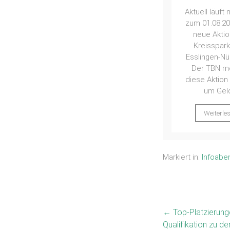
kommenden 
Aktuell läuft noch bis
mit gestra
zum 01.08.2026 eine
Programm du
neue Aktion der
sorgen fü
Kreissparkasse
Esslingen-Nürtingen.
Weiterle
Der TBN möchte
diese Aktion nutzen,
um Geld...
Weiterlesen
Markiert in:
Infoabe
←
Top-Platzierung
Qualifikation zu d