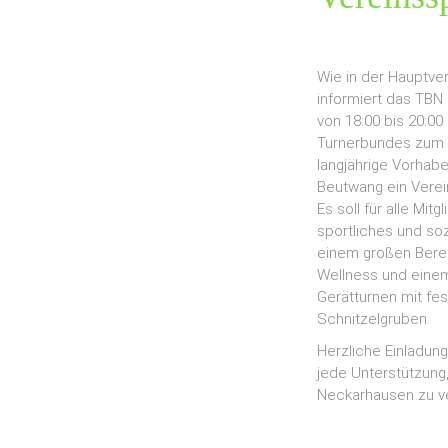
Wie in der Hauptve
informiert das TBN
von 18:00 bis 20:0
Turnerbundes zum 
langjährige Vorhab
Beutwang ein Verei
Es soll für alle Mit
sportliches und soz
einem großen Berei
Wellness und einem
Gerätturnen mit fe
Schnitzelgruben.
Herzliche Einladung
jede Unterstützung,
Neckarhausen zu ve