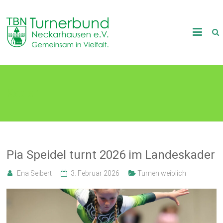
Skip
to
TB
content
Neckarhausen
e.V.
Kader
1898
Gemeinsam
in
Vielfalt.
Pia Speidel turnt 2026 im Landeskader
Ena Seibert
3. Februar 2026
Turnen weiblich