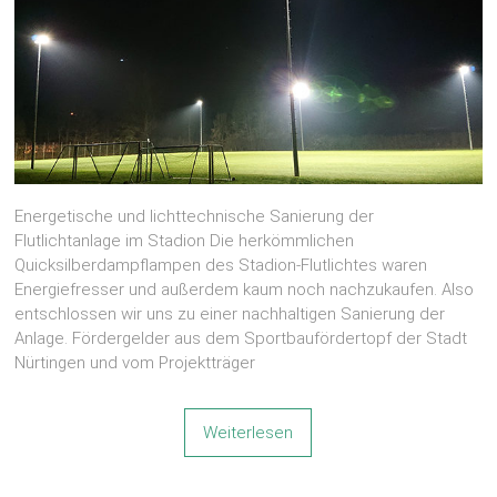
Energetische und lichttechnische Sanierung der
Flutlichtanlage im Stadion Die herkömmlichen
Quicksilberdampflampen des Stadion-Flutlichtes waren
Energiefresser und außerdem kaum noch nachzukaufen. Also
entschlossen wir uns zu einer nachhaltigen Sanierung der
Anlage. Fördergelder aus dem Sportbaufördertopf der Stadt
Nürtingen und vom Projektträger
Weiterlesen