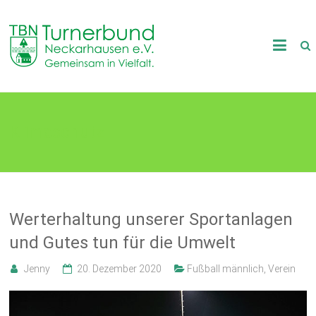
Skip
to
TB
content
Neckarhausen
e.V.
Klimaschutz
1898
Gemeinsam
in
Vielfalt.
Werterhaltung unserer Sportanlagen
und Gutes tun für die Umwelt
Jenny
20. Dezember 2020
Fußball männlich
,
Verein