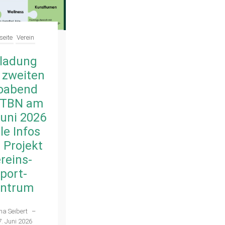
seite
Verein
Verein
nladung
Erster
 zweiten
Infoabend für
foabend
das Vereins-
 TBN am
Sport-
Juni 2026
Zentrum war
le Infos
gut besucht
 Projekt
Ena Seibert
–
reins-
28. Mai 2026
port-
ntrum
na Seibert
–
7. Juni 2026