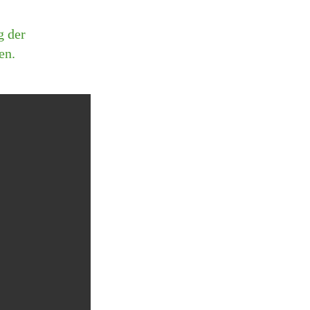
g der
en.