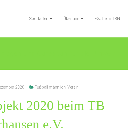
Sportarten
Über uns
FSJ beim TBN
nlagen und Gutes tun für die Umwelt
Dezember 2020
Fußball männlich
,
Verein
jekt 2020 beim TB
hausen e.V.