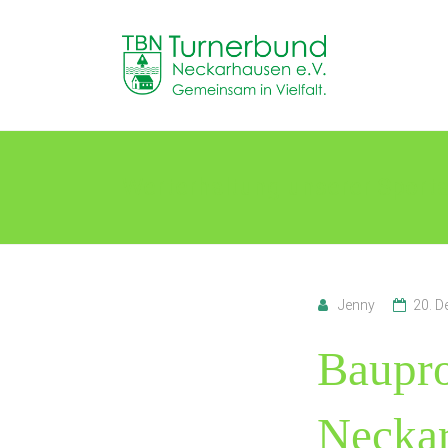
Skip
to
TB
content
Neckarhausen
e.V.
1898
Werterhaltung unserer Sporta
Gemeinsam
in
Vielfalt.
Jenny
20. 
Baupro
Neckar