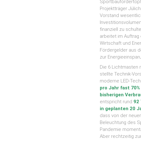
Sportbaufördertopf
Projektträger Jülic
Vorstand wesentlic
Investitionsvolume
finanziell zu schult
arbeitet im Auftra
Wirtschaft und Ener
Fördergelder aus
zur Energieeinspar
Die 6 Lichtmasten 
stellte Technik-Vo
moderne LED-Techni
pro Jahr fast 70%
bisherigen Verbr
entspricht rund
92
in geplanten 20 J
dass von der neuen,
Beleuchtung des S
Pandemie momentan
Aber rechtzeitig z