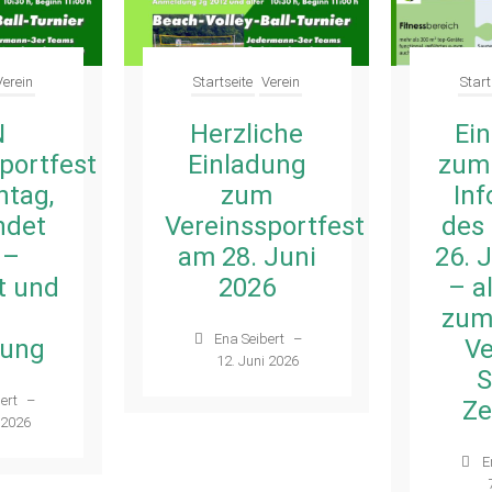
Verein
Startseite
Verein
Start
N
Herzliche
Ei
portfest
Einladung
zum
tag,
zum
In
indet
Vereinssportfest
des
 –
am 28. Juni
26. 
t und
2026
– al
zum
Ena Seibert
–
lung
Ve
12. Juni 2026
S
ert
–
Ze
 2026
E