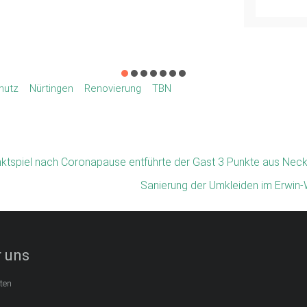
hutz
Nürtingen
Renovierung
TBN
ktspiel nach Coronapause entführte der Gast 3 Punkte aus Nec
Sanierung der Umkleiden im Erwin
 uns
ten