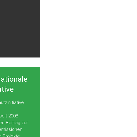
nationale
ative
tzinitiative
seit 2008
en Beitrag zur
emissionen
d Projekte