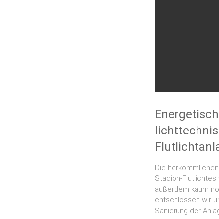
Energetisc
lichttechni
Flutlichtan
Die herkömmlichen
Stadion-Flutlichtes
außerdem kaum noc
entschlossen wir u
Sanierung der Anla