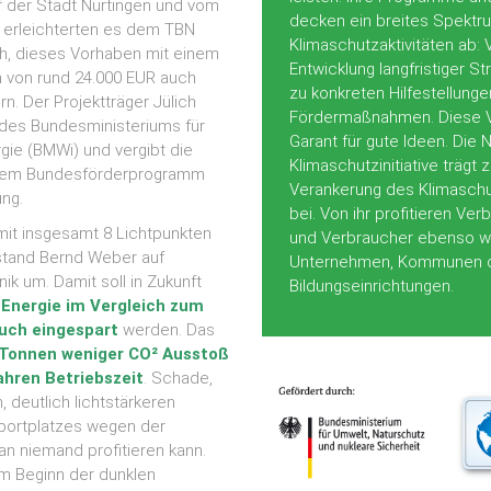
 der Stadt Nürtingen und vom
decken ein breites Spektr
h erleichterten es dem TBN
Klimaschutzaktivitäten ab: 
h, dieses Vorhaben mit einem
Entwicklung langfristiger St
n von rund 24.000 EUR auch
zu konkreten Hilfestellunge
ern. Der Projektträger Jülich
Fördermaßnahmen. Diese Vie
g des Bundesministeriums für
Garant für gute Ideen. Die 
gie (BMWi) und vergibt die
Klimaschutzinitiative trägt 
 dem Bundesförderprogramm
Verankerung des Klimaschu
ung.
bei. Von ihr profitieren Ve
mit insgesamt 8 Lichtpunkten
und Verbraucher ebenso w
rstand Bernd Weber auf
Unternehmen, Kommunen 
k um. Damit soll in Zukunft
Bildungseinrichtungen.
 Energie im Vergleich zum
auch eingespart
werden. Das
 Tonnen weniger CO² Ausstoß
ahren Betriebszeit
. Schade,
 deutlich lichtstärkeren
portplatzes wegen der
 niemand profitieren kann.
um Beginn der dunklen