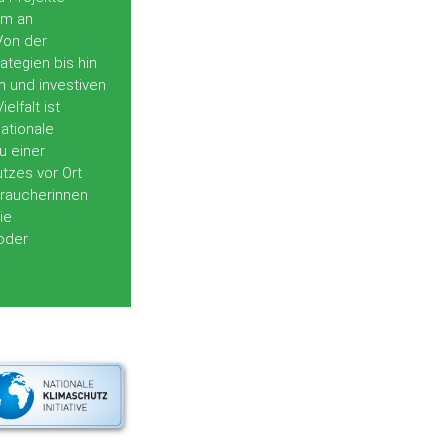
um an
Von der
rategien bis hin
n und investiven
lfalt ist
Nationale
zu einer
tzes vor Ort
rbraucherinnen
ie
oder