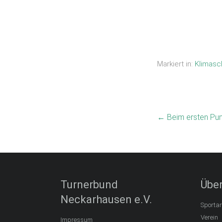
Ena Seibert
–
14. Juli 2026
Markiert in:
Klimasc
←
Beim ersten Pun
Turnerbund
Über
Neckarhausen e.V.
Sportar
Verein
Impressum