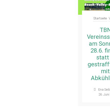
Verein
Startseite
1 Cent
TB
spenden – 5€
Vereinss
für den
am Sonn
Verein
28.6. f
sichern: jetzt
statt
mitmachen
gestraff
bei der Wero-
mit
Vereinskampagne
Abküh
der
Ena Seib
Kreissparkasse
26. Juni
Esslingen-
Nürtingen