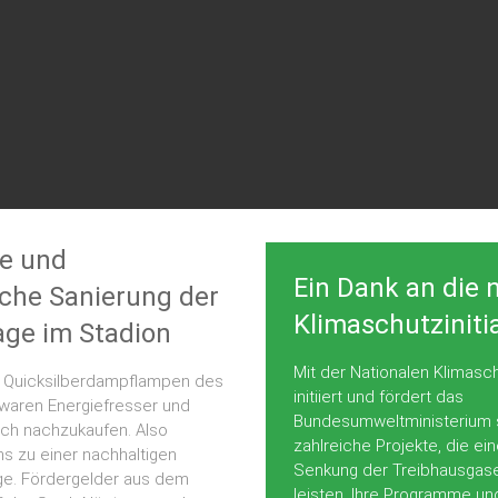
he und
Ein Dank an die 
sche Sanierung der
Klimaschutziniti
lage im Stadion
Mit der Nationalen Klimaschu
 Quicksilberdampflampen des
initiiert und fördert das
 waren Energiefresser und
Bundesumweltministerium 
h nachzukaufen. Also
zahlreiche Projekte, die ein
ns zu einer nachhaltigen
Senkung der Treibhausgas
ge. Fördergelder aus dem
leisten. Ihre Programme un