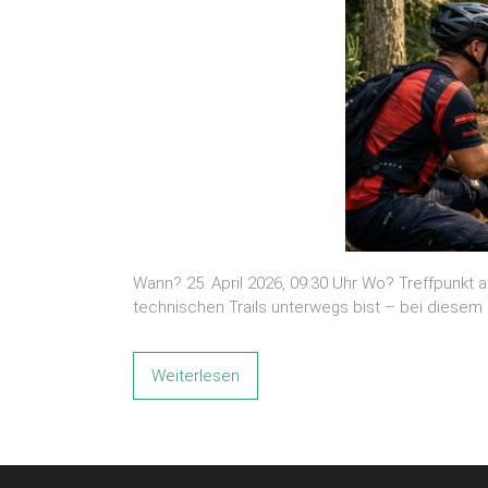
Wann? 25. April 2026, 09:30 Uhr Wo? Treffpunkt
technischen Trails unterwegs bist – bei diesem 
Weiterlesen