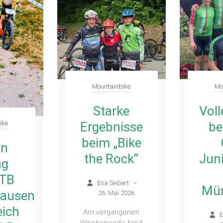
Mountainbike
Mo
Starke
Voll
ike
Ergebnisse
be
beim „Bike
in
the Rock“
Jun
ng
TB
Ena Seibert
–
Mü
hausen
26. Mai 2026
eich
Am vergangenen
E