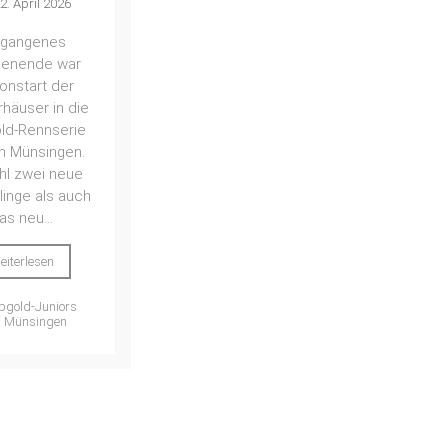
2. April 2026
rgangenes
enende war
onstart der
häuser in die
old-Rennserie
in Münsingen.
l zwei neue
linge als auch
as neu...
eiterlesen
bgold-Juniors
,
Münsingen