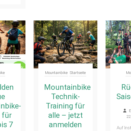
ike
Mountainbike
Startseite
Mo
lden
Mountainbike
Rü
ue
Technik-
Sai
nbike-
Training für
E
 für
alle – jetzt
22
bis 7
anmelden
Auf Ins