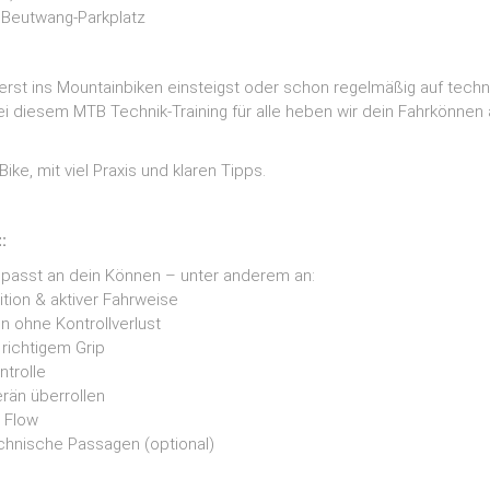
 Beutwang-Parkplatz
erst ins Mountainbiken einsteigst oder schon regelmäßig auf techn
ei diesem MTB Technik-Training für alle heben wir dein Fahrkönnen
ike, mit viel Praxis und klaren Tipps.
:
epasst an dein Können – unter anderem an:
ition & aktiver Fahrweise
 ohne Kontrollverlust
 richtigem Grip
ntrolle
rän überrollen
r Flow
echnische Passagen (optional)