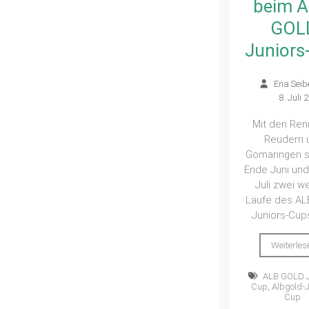
beim A
GOL
Juniors
Ena Seib
8. Juli 
Mit den Ren
Reudern 
Gomaringen 
Ende Juni und
Juli zwei w
Läufe des A
Juniors-Cups
Weiterles
ALB GOLD J
Cup
,
Albgold-
Cup