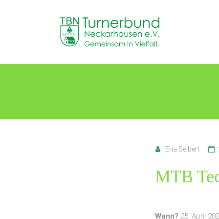
Skip
to
TB
content
Neckarhausen
e.V.
1898
Mountainbike Technik-Training
Gemeinsam
in
Vielfalt.
Ena Seibert
MTB Tech
Wann?
25. April 20