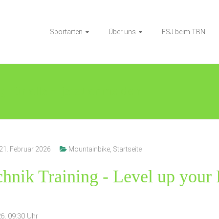
Sportarten
Über uns
FSJ beim TBN
 für alle – jetzt anmelden
21. Februar 2026
Mountainbike
,
Startseite
nik Training - Level up your 
26, 09:30 Uhr