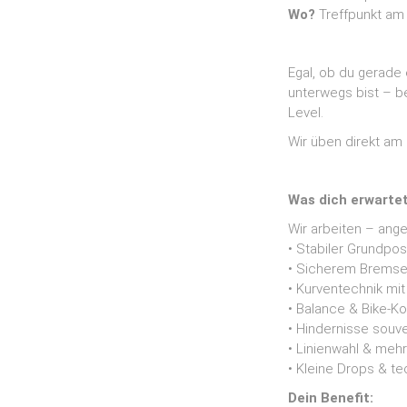
Wo?
Treffpunkt am
Egal, ob du gerade 
unterwegs bist – b
Level.
Wir üben direkt am B
Was dich erwartet
Wir arbeiten – ang
• Stabiler Grundpos
• Sicherem Bremsen
• Kurventechnik mit
• Balance & Bike-Ko
• Hindernisse souve
• Linienwahl & meh
• Kleine Drops & t
Dein Benefit: