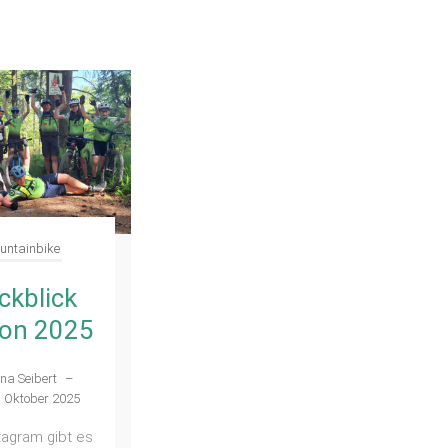
untainbike
ckblick
son 2025
na Seibert
–
. Oktober 2025
tagram gibt es