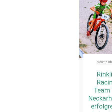
Mountainb
Rinkl
Raci
Team 
Neckar
erfolgr