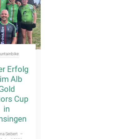
untainbike
er Erfolg
im Alb
Gold
iors Cup
in
nsingen
na Seibert
–