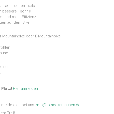
uf technischen Trails
h bessere Technik
ust und mehr Effizienz
auen auf dem Bike
es Mountainbike oder E-Mountainbike
fohlen
Laune
keine
€
n Platz!
Hier anmelden
 melde dich bei uns:
mtb@tb-neckarhausen.de
em Trail!