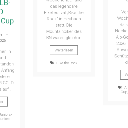
Wochenende fand
LB-
2
das legendäre
D
Ve
Bikefestival „Bike the
Woch
Rock“ in Heubach
-Cup
Sais
statt. Die
Neckar
Mountainbiker des
ert
–
Alb-G
TBN waren gleich in...
2026
2026 
Sowoh
Weiterlesen
nen in
Schütz
und
d
Bike the Rock
standen
 Anfang
W
eitere
LB-GOLD
Al
 auf...
Cup
en
uniors-
Juniors