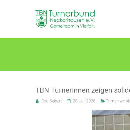
Skip
to
TB
content
Neckarhausen
e.V.
1898
P-Stufen Gaufinale Mannscha
Gemeinsam
in
Vielfalt.
TBN Turnerinnen zeigen solid
Ena Seibert
28. Juli 2026
Turnen weibl