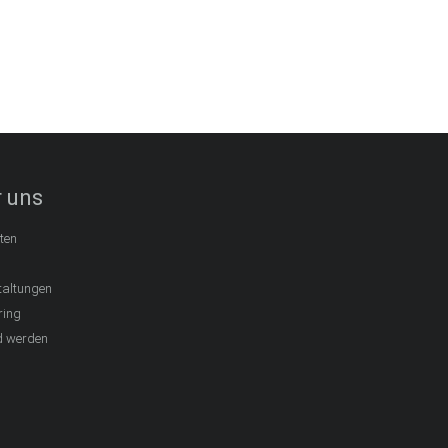
 uns
ten
taltungen
ring
d werden