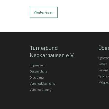
Weiterlesen
Turnerbund
Über
Neckarhausen e.V.
Sportar
Verein
Impressum
Verans
Datenschutz
Sponso
Disclaimer
Mitglie
Vereinsdokumente
Vereinssatzung