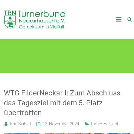
Skip
to
TB
content
Neckarhausen
e.V.
Rang 5
1898
Gemeinsam
in
Vielfalt.
WTG FilderNeckar I: Zum Abschluss
das Tagesziel mit dem 5. Platz
übertroffen
Ena Seibert
13. November 2024
Turnen weiblich