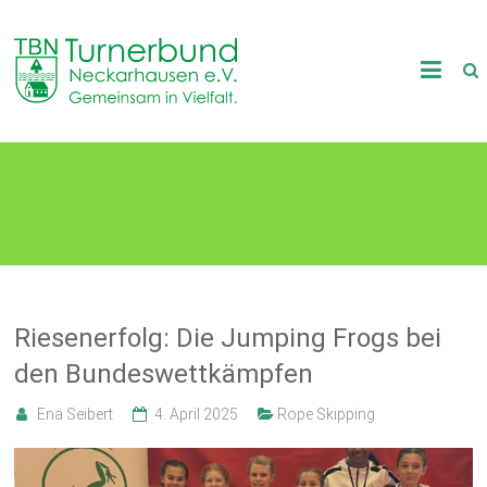
Skip
to
TB
content
Neckarhausen
e.V.
Rope Skipping
1898
Gemeinsam
in
Vielfalt.
Riesenerfolg: Die Jumping Frogs bei
den Bundeswettkämpfen
Ena Seibert
4. April 2025
Rope Skipping