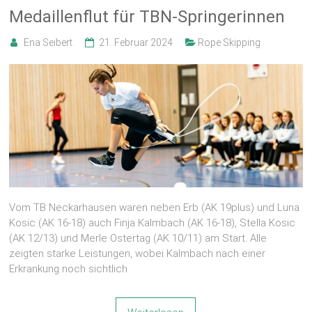
Medaillenflut für TBN-Springerinnen
Ena Seibert
21. Februar 2024
Rope Skipping
Vom TB Neckarhausen waren neben Erb (AK 19plus) und Luna
Kosic (AK 16-18) auch Finja Kalmbach (AK 16-18), Stella Kosic
(AK 12/13) und Merle Ostertag (AK 10/11) am Start. Alle
zeigten starke Leistungen, wobei Kalmbach nach einer
Erkrankung noch sichtlich