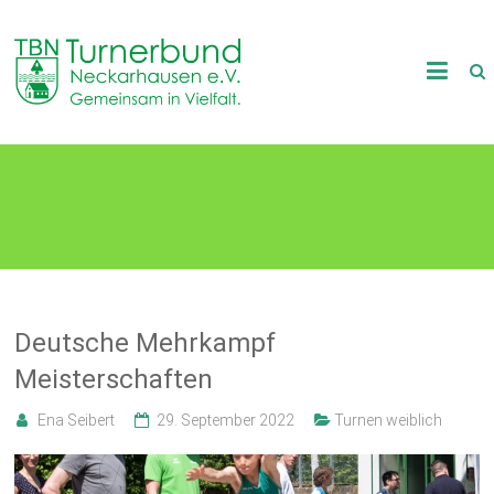
Skip
to
TB
content
Neckarhausen
e.V.
TBN-Athleten in Bruchsal
1898
Gemeinsam
in
Vielfalt.
Deutsche Mehrkampf
Meisterschaften
Ena Seibert
29. September 2022
Turnen weiblich