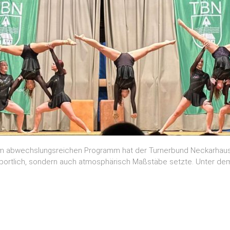
nem abwechslungsreichen Programm hat der Turnerbund Neckarhaus
r sportlich, sondern auch atmosphärisch Maßstäbe setzte. Unter de