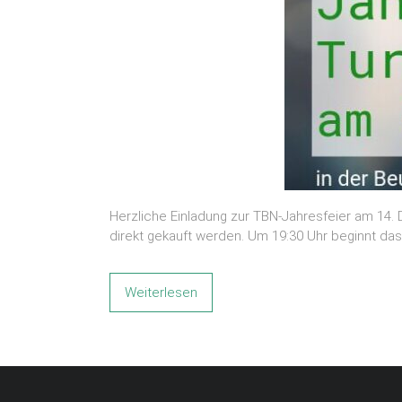
Herzliche Einladung zur TBN-Jahresfeier am 14.
direkt gekauft werden. Um 19:30 Uhr beginnt das
Weiterlesen