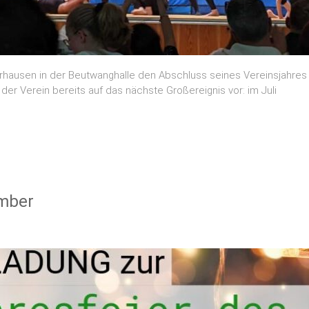
rhausen in der Beutwanghalle den Abschluss seines Vereinsjahre
 der Verein bereits auf das nächste Großereignis vor: im Juli
ember
n