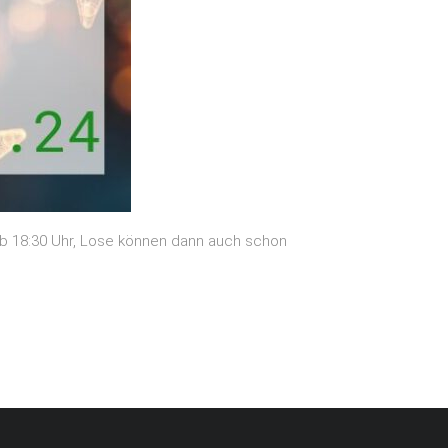
 ab 18:30 Uhr, Lose können dann auch schon