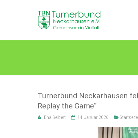
Skip
to
TB
content
Neckarhausen
e.V.
1898
TBN Jahresfeier
Gemeinsam
in
Vielfalt.
Turnerbund Neckarhausen feie
Replay the Game“
Ena Seibert
14. Januar 2026
Startseite