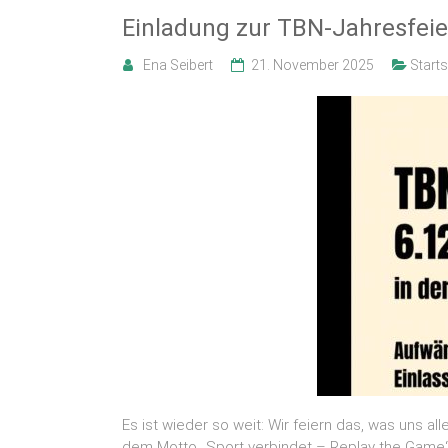
Einladung zur TBN-Jahresfei
Ena Seibert
21. November 2025
Starts
Es ist wieder so weit: Wir feiern das, was uns a
dem Motto „Sport verbindet – Replay the Game“ 