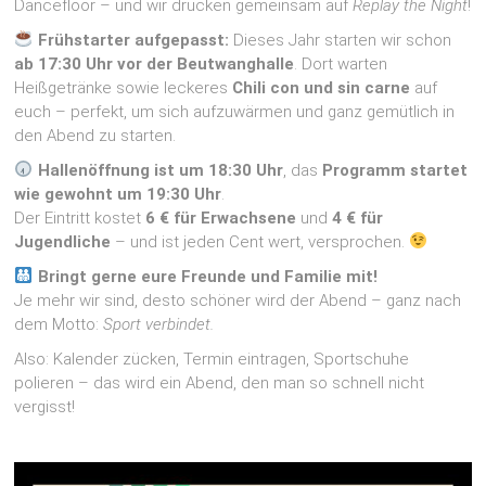
Dancefloor – und wir drücken gemeinsam auf
Replay the Night
!
Frühstarter aufgepasst:
Dieses Jahr starten wir schon
ab 17:30 Uhr vor der Beutwanghalle
. Dort warten
Heißgetränke sowie leckeres
Chili con und sin carne
auf
euch – perfekt, um sich aufzuwärmen und ganz gemütlich in
den Abend zu starten.
Hallenöffnung ist um 18:30 Uhr
, das
Programm startet
wie gewohnt um 19:30 Uhr
.
Der Eintritt kostet
6 € für Erwachsene
und
4 € für
Jugendliche
– und ist jeden Cent wert, versprochen.
Bringt gerne eure Freunde und Familie mit!
Je mehr wir sind, desto schöner wird der Abend – ganz nach
dem Motto:
Sport verbindet.
Also: Kalender zücken, Termin eintragen, Sportschuhe
polieren – das wird ein Abend, den man so schnell nicht
vergisst!