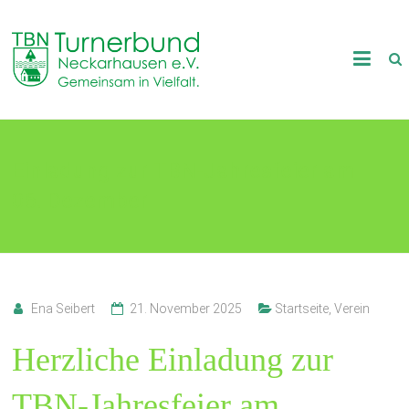
Skip
to
TB
content
Neckarhausen
e.V.
Einladung zur TBN-Jahresfeier am
1898
06. Dezember
Gemeinsam
in
Vielfalt.
Ena Seibert
21. November 2025
Startseite
,
Verein
Herzliche Einladung zur
TBN-Jahresfeier am